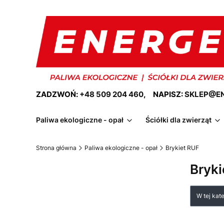
ZADZWOŃ:
+48 509 204 460
, NAPISZ:
SKLEP@EN
Paliwa ekologiczne - opał
Ściółki dla zwierząt
Strona główna
Paliwa ekologiczne - opał
Brykiet RUF
Bryki
Lista
W tej kat