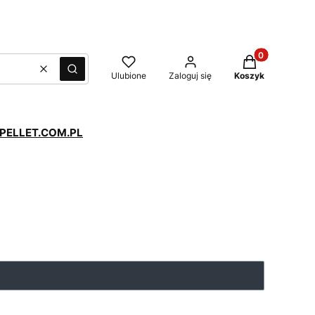
Produkty w kos
Wyczyść
Szukaj
Ulubione
Zaloguj się
Koszyk
PELLET.COM.PL