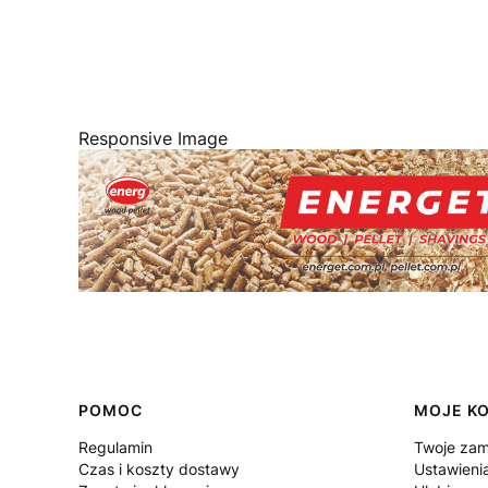
Responsive Image
Linki w stopce
POMOC
MOJE K
Regulamin
Twoje zam
Czas i koszty dostawy
Ustawieni