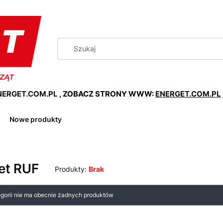
ERGET.COM.PL
, ZOBACZ STRONY WWW:
ENERGET.COM.PL
Nowe produkty
et RUF
Produkty:
Brak
 produktów
egorii nie ma obecnie żadnych produktów