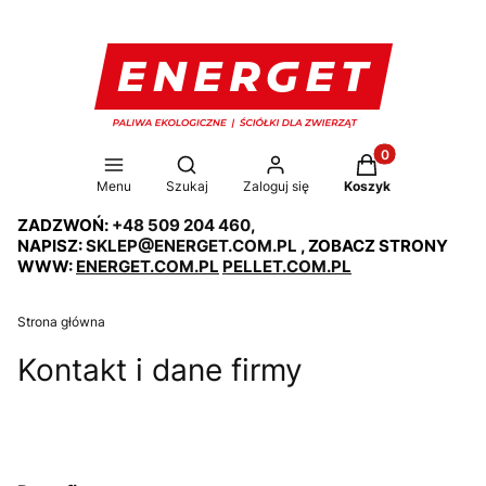
Produkty w koszy
Otwórz wyszukiwarkę
Menu
Szukaj
Zaloguj się
Koszyk
ZADZWOŃ:
+48 509 204 460
,
NAPISZ:
SKLEP@ENERGET.COM.PL
, ZOBACZ STRONY
WWW:
ENERGET.COM.PL
PELLET.COM.PL
Strona główna
Kontakt i dane firmy