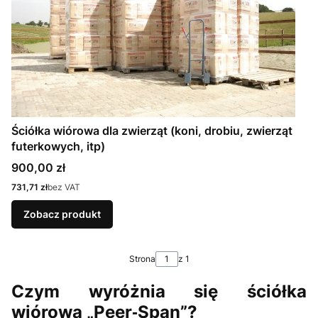
Ściółka wiórowa dla zwierząt (koni, drobiu, zwierząt
futerkowych, itp)
Cena
900,00 zł
Cena
731,71 zł
bez VAT
Zobacz produkt
Strona
z 1
Czym wyróżnia się ściółka
wiórowa „Peer‑Span”?