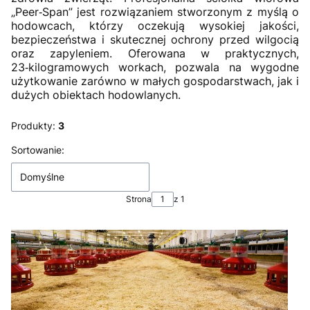
„Peer‑Span” jest rozwiązaniem stworzonym z myślą o
hodowcach, którzy oczekują wysokiej jakości,
bezpieczeństwa i skutecznej ochrony przed wilgocią
oraz zapyleniem. Oferowana w praktycznych,
23‑kilogramowych workach, pozwala na wygodne
użytkowanie zarówno w małych gospodarstwach, jak i
dużych obiektach hodowlanych.
Produkty:
3
Lista produktów
Sortowanie:
Domyślne
Strona
z 1