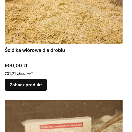
Ściółka wiórowa dla drobiu
Cena
900,00 zł
Cena
731,71 zł
bez VAT
Zobacz produkt