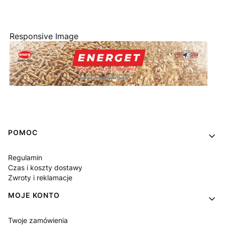
Responsive Image
Linki w stopce
POMOC
Regulamin
Czas i koszty dostawy
Zwroty i reklamacje
MOJE KONTO
Twoje zamówienia