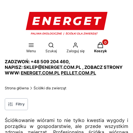
Produkty w koszy
Otwórz wyszukiwarkę
Menu
Szukaj
Zaloguj się
Koszyk
ZADZWOŃ:
+48 509 204 460
,
NAPISZ:
SKLEP@ENERGET.COM.PL
, ZOBACZ STRONY
WWW:
ENERGET.COM.PL
PELLET.COM.PL
Strona główna
Ściółki dla zwierząt
Filtry
Ściółkowanie wiórami to nie tylko kwestia wygody i
porządku w gospodarstwie, ale przede wszystkim
zdrowia zwierząt. Profesjonalna ściółka wiórowa