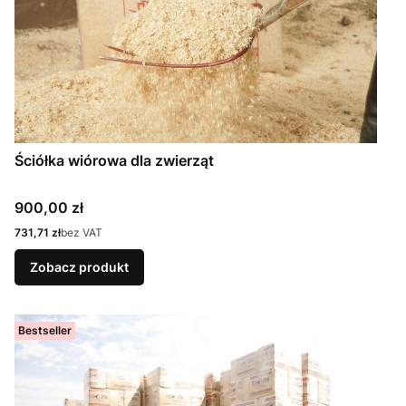
Ściółka wiórowa dla zwierząt
Cena
900,00 zł
Cena
731,71 zł
bez VAT
Zobacz produkt
Bestseller