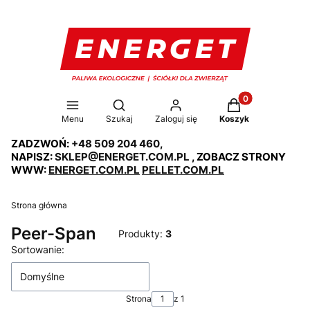
Produkty w koszy
Otwórz wyszukiwarkę
Menu
Szukaj
Zaloguj się
Koszyk
ZADZWOŃ:
+48 509 204 460
,
NAPISZ:
SKLEP@ENERGET.COM.PL
, ZOBACZ STRONY
WWW:
ENERGET.COM.PL
PELLET.COM.PL
Strona główna
Peer-Span
Produkty:
3
Lista produktów
Sortowanie:
Domyślne
Strona
z 1