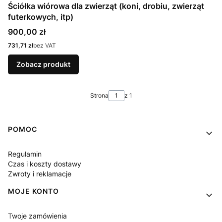
Ściółka wiórowa dla zwierząt (koni, drobiu, zwierząt
futerkowych, itp)
Cena
900,00 zł
Cena
731,71 zł
bez VAT
Zobacz produkt
Strona
z 1
Linki w stopce
POMOC
Regulamin
Czas i koszty dostawy
Zwroty i reklamacje
MOJE KONTO
Twoje zamówienia