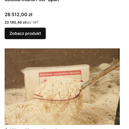
Cena
28 512,00 zł
Cena
23 180,49 zł
bez VAT
Zobacz produkt