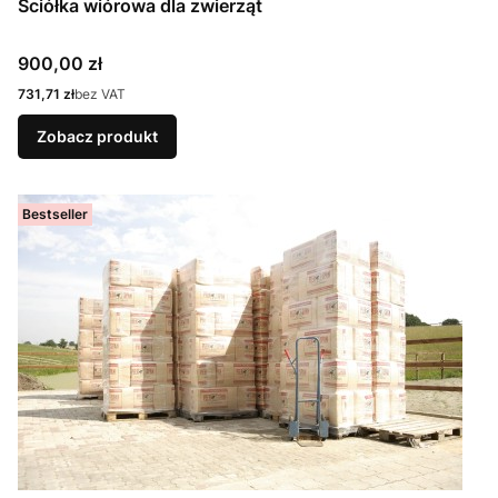
Ściółka wiórowa dla zwierząt
Cena
900,00 zł
Cena
731,71 zł
bez VAT
Zobacz produkt
Bestseller